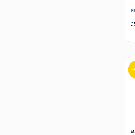
N
3
-
M