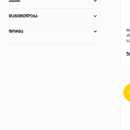
ასაკი
დანიშნულება
M
ფორმა
კ
ს
5
-