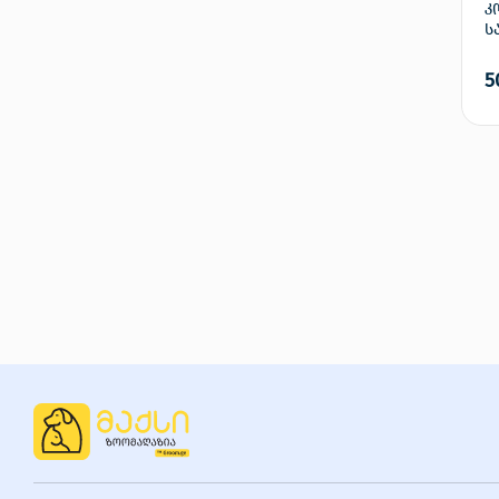
კ
ს
5