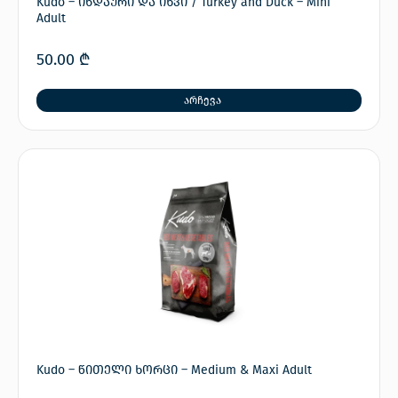
Kudo – ინდაური და იხვი / Turkey and Duck – Mini
Adult
50.00
₾
არჩევა
Kudo – წითელი ხორცი – Medium & Maxi Adult