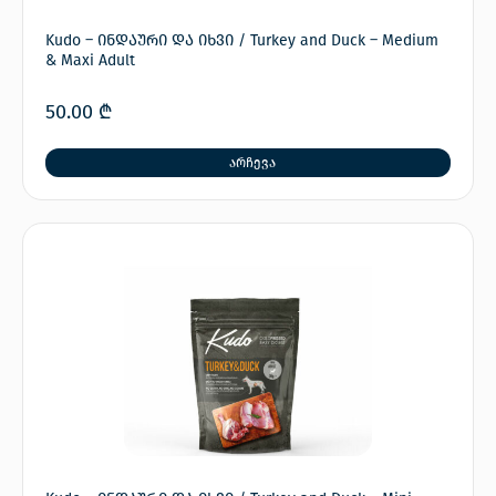
Kudo – ინდაური და იხვი / Turkey and Duck – Medium
& Maxi Adult
50.00
₾
არჩევა