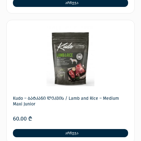
არჩევა
Kudo – ბატკანი ლეკვის / Lamb and Rice – Medium
Maxi Junior
60.00
₾
არჩევა