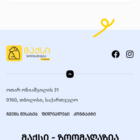
ოთარ ონიაშვილის 31
0160, თბილისი, საქართველო
ჩვენს შესახებ
ფილიალები
კონტაქტი
მაქსი - ზოომაღაზია