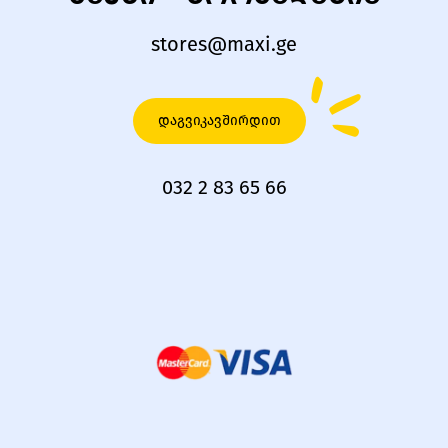
stores@maxi.ge
დაგვიკავშირდით
032 2 83 65 66